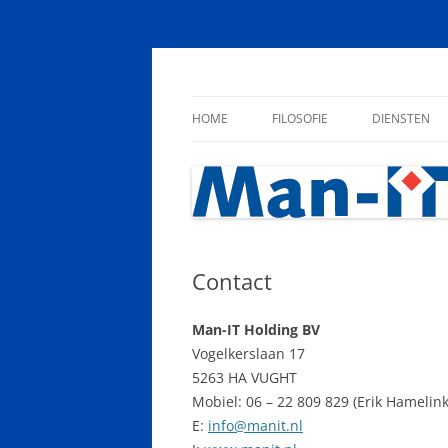
Ga
naar
de
Management en Informatietechnologie
Manit Holding
inhoud
HOME
FILOSOFIE
DIENSTEN
Contact
Man-IT Holding BV
Vogelkerslaan 17
5263 HA VUGHT
Mobiel: 06 – 22 809 829 (Erik Hamelink
E:
info@manit.nl